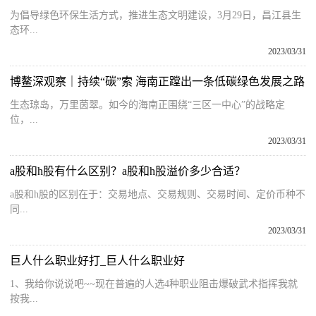
为倡导绿色环保生活方式，推进生态文明建设，3月29日，昌江县生
态环...
2023/03/31
博鳌深观察｜持续“碳”索 海南正蹚出一条低碳绿色发展之路
生态琼岛，万里茵翠。如今的海南正围绕“三区一中心”的战略定
位，...
2023/03/31
a股和h股有什么区别？a股和h股溢价多少合适？
a股和h股的区别在于：交易地点、交易规则、交易时间、定价币种不
同...
2023/03/31
巨人什么职业好打_巨人什么职业好
1、我给你说说吧~~现在普遍的人选4种职业阻击爆破武术指挥我就
按我...