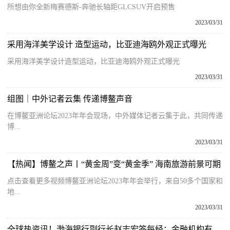
所想由你全新梅赛德斯-奔驰长轴距GLCSUV开启预售
2023/03/31
采用海洋美学设计 造型运动，比亚迪海鸥外观正式曝光
采用海洋美学设计造型运动，比亚迪海鸥外观正式曝光
2023/03/31
组图｜中外记者云集 传递博鳌声音
在博鳌亚洲论坛2023年年会现场，中外媒体记者云集于此，共同传递
博...
2023/03/31
【热闻】博鳌之声丨“黄金周”变“黄金季” 海南旅游前景可期
点击查看更多视频博鳌亚洲论坛2023年年会举行，来自50多个国家和
地...
2023/03/31
全球热资讯！渤海银行副行长赵志宏答每经：金融机构有责任推进绿色金融，应将低碳生活方式和金融消费相结合