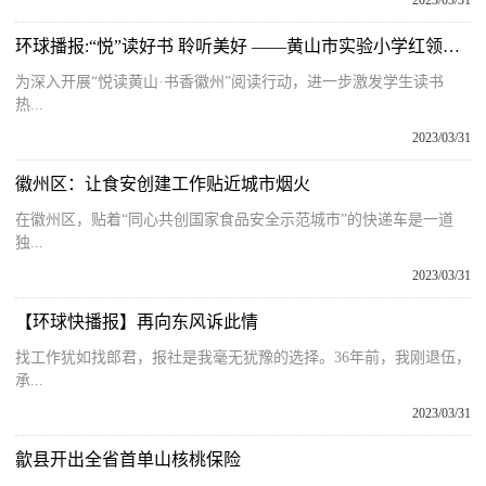
2023/03/31
环球播报:“悦”读好书 聆听美好 ——黄山市实验小学红领巾广播站邀你一起来“悦”读啦！
为深入开展“悦读黄山·书香徽州”阅读行动，进一步激发学生读书
热...
2023/03/31
徽州区：让食安创建工作贴近城市烟火
在徽州区，贴着“同心共创国家食品安全示范城市”的快递车是一道
独...
2023/03/31
【环球快播报】再向东风诉此情
找工作犹如找郎君，报社是我毫无犹豫的选择。36年前，我刚退伍，
承...
2023/03/31
歙县开出全省首单山核桃保险