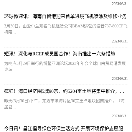
2023/03/31
环球微速讯：海南自贸港迎来首单进境飞机喷涂及维修业务
3月30日，由爱尔兰知名飞机租赁公司BBAM运营的波音737-800CF飞
机降...
2023/03/31
短讯！深化与RCEP成员国合作！海南推出十六条措施
为响应3月29日举行的博鳌亚洲论坛2023年年会全球自由贸易港发展
论坛...
2023/03/31
疯狂！海口经济圈5城90宗、约5204亩土地将集中推介，地块清单抢先看！
昨天(3月30日)下午，东方市滨海片区30宗重点地块招商推介，『海
居君...
2023/03/31
今日讯！昌江倡导绿色环保生活方式 开展环境保护志愿服务活动