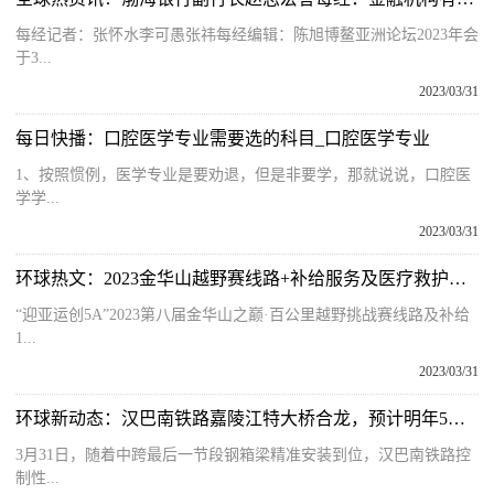
每经记者：张怀水李可愚张祎每经编辑：陈旭博鳌亚洲论坛2023年会
于3...
2023/03/31
每日快播：口腔医学专业需要选的科目_口腔医学专业
1、按照惯例，医学专业是要劝退，但是非要学，那就说说，口腔医
学学...
2023/03/31
环球热文：2023金华山越野赛线路+补给服务及医疗救护设置情况
“迎亚运创5A”2023第八届金华山之巅·百公里越野挑战赛线路及补给
1...
2023/03/31
环球新动态：汉巴南铁路嘉陵江特大桥合龙，预计明年5月具备通车条件
3月31日，随着中跨最后一节段钢箱梁精准安装到位，汉巴南铁路控
制性...