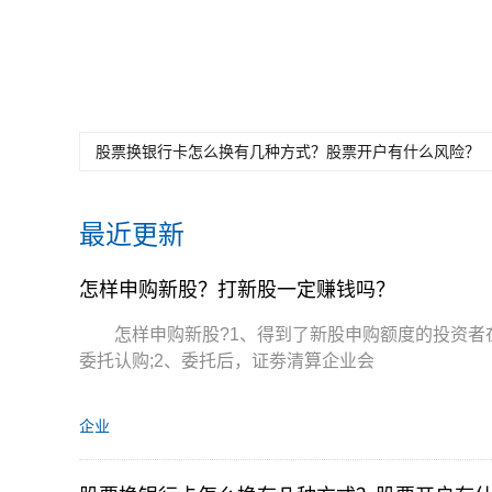
关键词：
怎样申购
流程是什
股票打新为什么盈
股
新股
么
利高
非
股票换银行卡怎么换有几种方式？股票开户有什么风险？
最近更新
怎样申购新股？打新股一定赚钱吗？
怎样申购新股?1、得到了新股申购额度的投资
委托认购;2、委托后，证劵清算企业会
企业