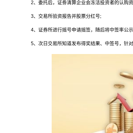
2、委托后，证劵清算企业会冻洁投资者的认购资
3、交易所验资报告并股票分红号;
4、证券所进行摇号申请摇签，随后将中签率公示
5、次日交易所知道发布得奖结果、中签号，针