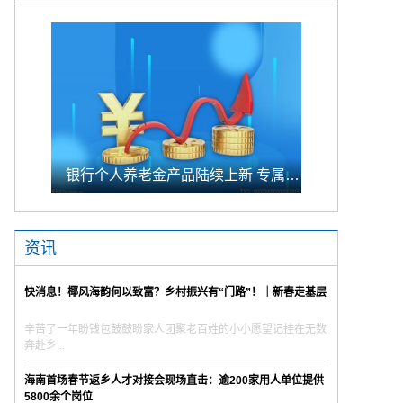
银行个人养老金产品陆续上新 专属储蓄期限偏1年至5年的中长期
资讯
快消息！椰风海韵何以致富？乡村振兴有“门路”！｜新春走基层
辛苦了一年盼钱包鼓鼓盼家人团聚老百姓的小小愿望记挂在无数
奔赴乡...
海南首场春节返乡人才对接会现场直击：逾200家用人单位提供
5800余个岗位