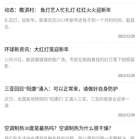
动态：瞻淇村： 鱼灯艺人忙扎灯 红红火火迎新年
扎花灯，迎新年。距离农历2023年新年还有不到一个月的时间，歙县
北...
2022/12/29
环球新资讯：大红灯笼迎新年
12月28日，歙县徽城镇府衙广场，市民在刚刚悬挂的红灯笼下拍照留
影...
2022/12/29
三亚回应“阳康”涌入：可以正常来，请做好自身防护
近日，全国各地转阴的“阳康们”正涌入三亚，三亚的旅游业迎来一
波...
2022/12/29
空调制热30度是最热吗？空调制热为什么很干燥？
我们在生活中会遇到各种各样的问题，所以遇到问题一定要解决，所