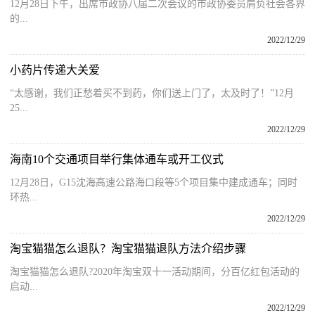
12月28日下午，出席市政协八届二次会议的市政协委员肩负社会各界
的...
2022/12/29
小药片传递大关爱
“太感谢，我们正愁着买不到药，你们送上门了，太及时了！”12月
25...
2022/12/29
海南10个交通项目举行集体通车或开工仪式
12月28日，G15沈海高速公路海口段等5个项目集中建成通车；同时
环热...
2022/12/29
淘宝猫猫怎么退队？淘宝猫猫退队方法介绍步骤
淘宝猫猫怎么退队?2020年淘宝双十一活动期间，分百亿红包活动的
启动...
2022/12/29