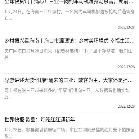
全球快资讯丨痛心！三亚一网约车司机遭抢劫杀害，死前曾向村民求救
12月24日，在海南三亚红塘村，一名网约车司机惨遭被抢劫后遇害身
亡...
2022/12/28
乡村振兴看海南丨海口市遵谭镇：乡村美环境优 幸福生活节节高
央广网海口12月28日消息（记者林韦玮）“村子里干净整洁，我们住
着...
2022/12/28
导游讲述大波“阳康”涌来的三亚：散客为主，大家还是担心疫情
网上都在说三亚越来越多的“阳康”们涌向三亚。从数据看也确实如
此...
2022/12/28
世界快报:歙县：灯笼红红迎新年
12月28日，歙县徽城镇府衙广场，市民在刚刚悬挂的红灯笼下拍照留
影...