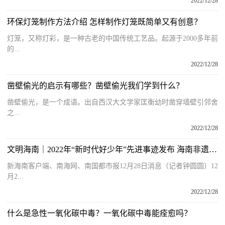
2022/12/28
环保灯笼制作方法介绍 怎样制作灯笼既简单又有创意？
灯笼，又称灯彩，是一种古老的中国传统工艺品。起源于2000多年前
的...
2022/12/28
凿壁偷光的启示有哪些？凿壁偷光我们学到什么？
凿壁偷光，是一个成语。出自西汉大文学家匡衡幼时凿穿墙壁引邻舍
之...
2022/12/28
文明海南｜2022年“新时代好少年”先进事迹发布 海南非遗少年王程业入选
新海南客户端、南海网、南国都市报12月28日消息（记者钟圆圆）12
月2...
2022/12/28
什么是急性一氧化碳中毒？一氧化碳中毒能痊愈吗？