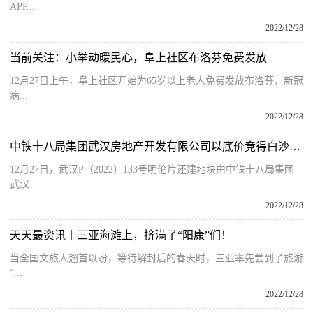
APP...
2022/12/28
当前关注：小举动暖民心，阜上社区布洛芬免费发放
12月27日上午，阜上社区开始为65岁以上老人免费发放布洛芬，新冠
病...
2022/12/28
中铁十八局集团武汉房地产开发有限公司以底价竞得白沙洲1宗住宅用地
12月27日，武汉P（2022）133号明伦片还建地块由中铁十八局集团
武汉...
2022/12/28
天天最资讯丨三亚海滩上，挤满了“阳康”们！
当全国文旅人翘首以盼，等待解封后的春天时，三亚率先尝到了旅游
“...
2022/12/28