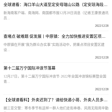
全球速看：海口羊山大道至定安母瑞山公路（定安琼海段）开工 计划2025年底建成通车
新海南客户端、南海网、南国都市报12月28日消息（记者王康景通讯
员...
2022/12/28
查堵点 破难题 促发展丨中原镇：全力加快推进安置区项目建设 着力提升群众获得感和幸福感
中原镇在开展“我为群众办实事”实践活动中，把重点项目安置区建
设...
2022/12/28
第十二届万宁国际冲浪节落幕
12月27日，第十二届万宁国际冲浪节·2022年全国冲浪锦标赛暨全国
青...
2022/12/28
【全球速看料】外卖迟到了？请给快递小哥、外卖人员多些理解和包容
据三亚交警：寒冬季节有这样一群人他们走街串巷、风雨无阻用辛勤