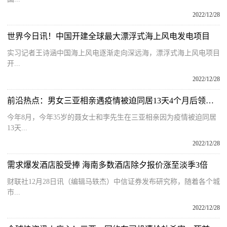
2022/12/28
世界今日讯！中国开建全球最大漂浮式海上风电发电项目
实习记者王诗涵中国海上风电逐渐走向深远海，漂浮式海上风电项目
开...
2022/12/28
前沿热点：男女三亚相亲遇疫情被迫同居13天4个月后领证 当事人：别人领证穿礼服拿鲜花 我们没洗头洗澡就去了
今年8月，今年35岁的聂女士和李先生在三亚相亲因为疫情被迫同居
13天...
2022/12/28
需求爆发酒店股受捧 海南多数酒店除夕报价涨至淡季3倍
财联社12月28日讯（编辑马轶杰）中信证券发布研究称，随着各个城
市...
2022/12/28