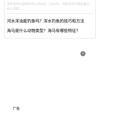
消防宣传日是每年的11月9日。1992年，消防宣传日就此确立，
由公安部...
河水浑浊能钓鱼吗？浑水钓鱼的技巧和方法
海马是什么动物类型？海马有哪些特征？
x
广告