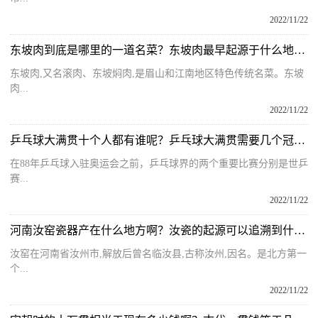
2022/11/22
东坡肉到底是哪里的一道名菜？东坡肉最早起源于什么地方的菜呢？
东坡肉,又名滚肉、东坡焖肉,是眉山和江南地区特色传统名菜。东坡
肉...
2022/11/22
乒乓球大满贯十个人都有谁呢？乒乓球大满贯需要几个冠军才能进？
在88年乒乓球入驻奥运会之前，乒乓球界的两个重要比赛分别是世乒
赛...
2022/11/22
河南汝窑瓷器产在什么地方啊？汝瓷的起源可以追溯到什么时候呢？
汝窑在河南省汝州市,解放后曾名临汝县,古称汝州,因名。是北方第一
个...
2022/11/22