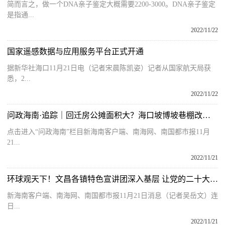
简而言之，做一个DNA亲子鉴定大概需要2200-3000。DNA亲子鉴定
是指通...
2022/11/22
国家遥感数据与应用服务平台正式开通
据新华社海口11月21日电（记者宋晨陈凯姿）记者从国家航天局获
悉，2...
2022/11/22
问政海南·追踪｜回迁房公摊面积大？海口坡博坡巷棚改项目再遭业主质疑
点击进入“问政海南”栏目新海南客户端、南海网、南国都市报11月
21...
2022/11/21
环球观天下！文昌各镇特色宣讲团深入基层 让党的二十大精神走进千家万户
新海南客户端、南海网、南国都市报11月21日消息（记者吴岳文）连
日...
2022/11/21