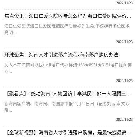
2022/11/23
焦点资讯：海口仁爱医院收费怎么样？海口仁爱医院评价好吗？
海口仁爱医院海口仁爱医院把医疗质量视为生命,不仅拥有多位医术
高明...
2022/11/23
环球聚焦：海南人才引进落户流程-海南落户购房办法
您人不在海南可以找小谭落户代办详询:166★8951★3151落户顾问谭
老...
2022/11/23
【聚看点】“感动海南”人物回访｜李鸿民：他一人照顾三人，单肩挑起全家重担
新海南客户端、南海网、南国都市报11月22日讯（记者刘丽萍 文沙
晓...
2022/11/23
【全球新视野】海南省人才引进落户购房，是最快捷最高效的好方法