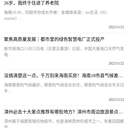
26岁，我终于住进了养老院
每晚18:00，叨姐伴你成长作者：金偏锋来源：ins生活（ID：
inszine）...
2022/11/22
聚焦高质量发展｜都市里的绿色智慧电厂正式投产
新华网海口11月22日电（庄斐吕春游）日前，中国大唐海口天然气发
电...
2022/11/22
没搞清楚这一点，千万别来海南买房！海南18市县气候差异讲解
海南哪里的气候最好，哪里的气候适合长住，哪里的气候适合冬天过
冬...
2022/11/22
漳州必去十大景点推荐有哪些地方？漳州市周边旅游景点大全有哪些？
漳州属于福建管辖的地级市，也是海峡西岸的城市之一，有着田园都
市...