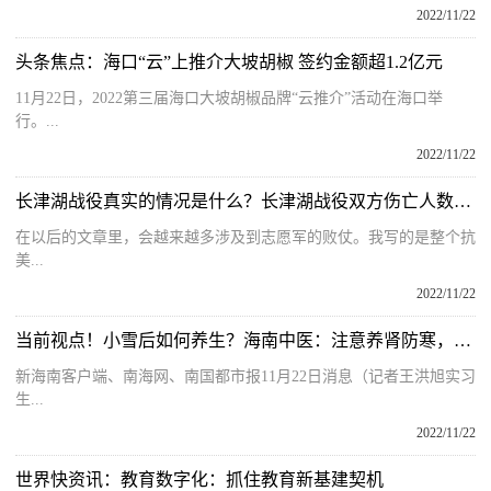
2022/11/22
头条焦点：海口“云”上推介大坡胡椒 签约金额超1.2亿元
11月22日，2022第三届海口大坡胡椒品牌“云推介”活动在海口举
行。...
2022/11/22
长津湖战役真实的情况是什么？长津湖战役双方伤亡人数是多少呢？
在以后的文章里，会越来越多涉及到志愿军的败仗。我写的是整个抗
美...
2022/11/22
当前视点！小雪后如何养生？海南中医：注意养肾防寒，推荐3个养生食谱
新海南客户端、南海网、南国都市报11月22日消息（记者王洪旭实习
生...
2022/11/22
世界快资讯：教育数字化：抓住教育新基建契机