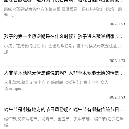
腊味合蒸是湖南省地方传统名菜,属湘菜系。是以腊猪肉、腊鸡、腊
鱼、...
2022/11/23
孩子的第一个叛逆期是在什么时候？孩子进入叛逆期家长应该怎么办?
小孩子在成长的过程中，会出现叛逆期，这个时候父母就要注意了，
那...
2022/11/23
人非草木孰能无情是谁说的啊？人非草木孰能无情的情是什么情呢？
人非草木,孰能无情出自明·施耐庵《水浒传》第十七回:众人
道:&lsquo...
2022/11/23
端午节是哪些地方的节日风俗呢？端午节有哪些传统节日风俗呢？
端午节,又称端阳节、龙舟节、重五节、天中节等，端午节(汨罗江畔
端...