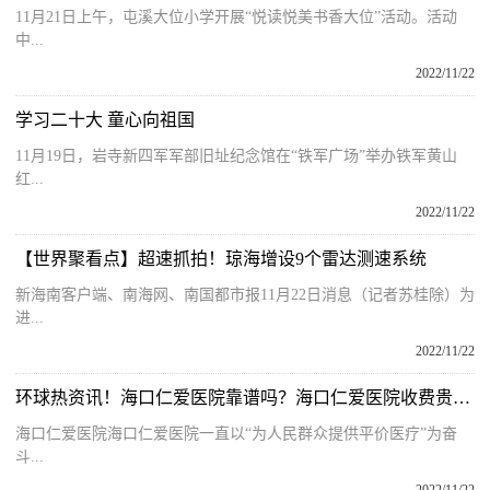
11月21日上午，屯溪大位小学开展“悦读悦美书香大位”活动。活动
中...
2022/11/22
学习二十大 童心向祖国
11月19日，岩寺新四军军部旧址纪念馆在“铁军广场”举办铁军黄山
红...
2022/11/22
【世界聚看点】超速抓拍！琼海增设9个雷达测速系统
新海南客户端、南海网、南国都市报11月22日消息（记者苏桂除）为
进...
2022/11/22
环球热资讯！海口仁爱医院靠谱吗？海口仁爱医院收费贵吗？
海口仁爱医院海口仁爱医院一直以“为人民群众提供平价医疗”为奋
斗...