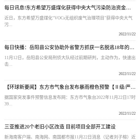
每日讯息!东方希望万盛煤化获得中央大气污染防治资金奖励
近日，东方希望万盛煤化“VOCs无组织废气治理项目”获得中央大气
污...
2022/11/22
每日快播：岳阳县公安协助外省警方抓获一名脱逃18年的网上逃犯
11月12日，岳阳县公安局刑侦大队经过前期研判，主动作为，快速出
击...
2022/11/22
【环球新要闻】东方市气象台发布暴雨橙色预警【Ⅱ级/严重】
据国家突发事件预警信息发布网：东方市气象台2022年11月22日17时
39...
2022/11/22
三亚推进20个老旧小区改造 目前项目全部开工建设
新海南客户端、南海网、南国都市报11月22日消息（记者刘子榕）近