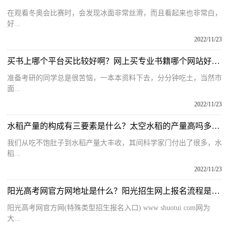
在观看冬奥会比赛时，会发现冰面非常丝滑，而且看起来也非常白，
好...
2022/11/23
买书上哪个平台买比较好啊？网上买专业书籍哪个网站好用一些呢？
准备考研的同学总是很苦恼，一本本资料下去，分分钟吃土，当然市
面...
2022/11/23
水稻产量的构成有三要素是什么？太空水稻的产量高吗多少公斤呢？
我们从吃不饱肚子到水稻产量大丰收，其间科学家门付出了很多，水
稻...
2022/11/23
阳光高考网官方网地址是什么？阳光招生网上报名流程是什么呢？
阳光高考网官方网(特殊类型招生报名入口) www shuotui com网为
大...