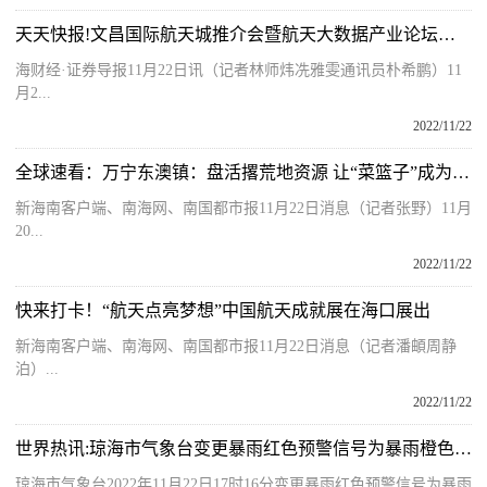
天天快报!文昌国际航天城推介会暨航天大数据产业论坛在海口举行
海财经·证券导报11月22日讯（记者林师炜冼雅雯通讯员朴希鹏）11
月2...
2022/11/22
全球速看：万宁东澳镇：盘活撂荒地资源 让“菜篮子”成为群众增收致富的“金饭碗”
新海南客户端、南海网、南国都市报11月22日消息（记者张野）11月
20...
2022/11/22
快来打卡！“航天点亮梦想”中国航天成就展在海口展出
新海南客户端、南海网、南国都市报11月22日消息（记者潘頔周静
泊）...
2022/11/22
世界热讯:琼海市气象台变更暴雨红色预警信号为暴雨橙色预警信号
琼海市气象台2022年11月22日17时16分变更暴雨红色预警信号为暴雨