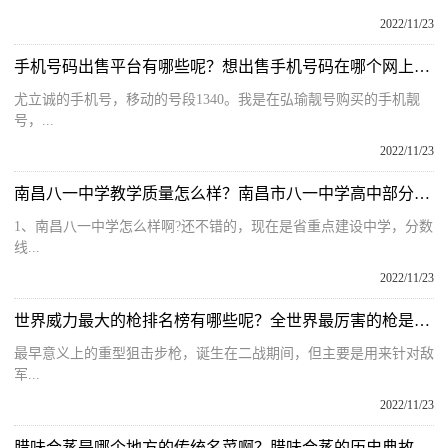
2022/11/23
手机号码出售平台有哪些呢？想出售手机号码在哪个网上比较好呢？
尤立诚的手机号，移动的号段1340。我是在弘瑜靓号购买的手机靓
号，...
2022/11/23
南昌八一中学教学质量怎么样？南昌市八一中学高中部分数线是多少？
1、南昌八一中学怎么样啊?还不错的，现在是省重点建设中学，分数
线...
2022/11/23
世界威力最大的枪排名榜有哪些呢？全世界最厉害的枪是什么枪呢？
最早意义上的重型狙击步枪，诞生在二战期间，但主要是用来针对敌
军...
2022/11/23
腊味合蒸是哪个地方的传统名菜啊？腊味合蒸的历史典故是什么呢？