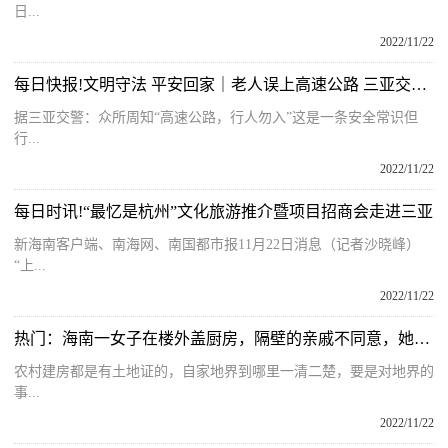
日...
2022/11/22
每日快报!文明守法 平安回家｜老人误上高速公路 三亚交警暖心救助
据三亚交警：众所周知“高速公路，行人勿入”这是一条安全常识但
行...
2022/11/22
每日时讯!“最忆是杭州”文化旅游推介暨项目招商会走进三亚
新海南客户端、南海网、南国都市报11月22日消息（记者沙晓峰）
“上...
2022/11/22
热门：海南一女子在楼外盖厨房，隔壁的亲戚不同意，她觉得被对方欺负
农村建房都是有土地证的，自家地界到哪里一清二楚，要是对地界的
事...
2022/11/22