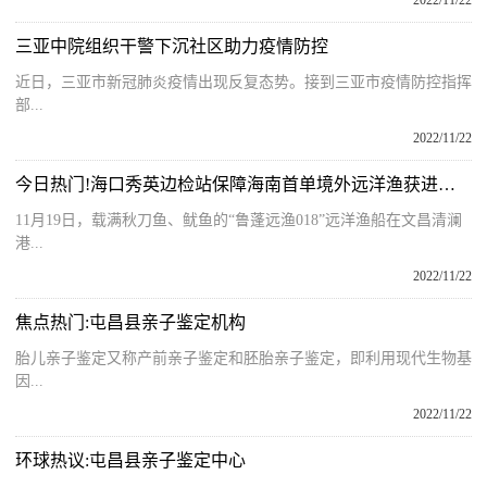
2022/11/22
三亚中院组织干警下沉社区助力疫情防控
近日，三亚市新冠肺炎疫情出现反复态势。接到三亚市疫情防控指挥
部...
2022/11/22
今日热门!海口秀英边检站保障海南首单境外远洋渔获进港交易落地文昌
11月19日，载满秋刀鱼、鱿鱼的“鲁蓬远渔018”远洋渔船在文昌清澜
港...
2022/11/22
焦点热门:屯昌县亲子鉴定机构
胎儿亲子鉴定又称产前亲子鉴定和胚胎亲子鉴定，即利用现代生物基
因...
2022/11/22
环球热议:屯昌县亲子鉴定中心