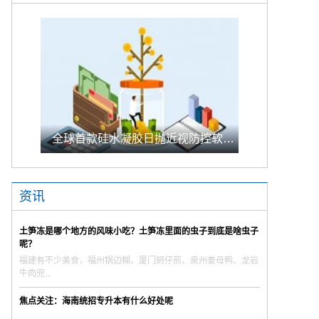
全球首款硅水凝胶日抛近视防控软镜上市 近视防控市场格局生变
资讯
土笋冻是哪个地方的风味小吃？土笋冻里面的虫子到底是啥虫子
呢？
福建有不少美食，福州锅边糊、厦门蚵仔煎、泉州姜母鸭、龙岩
牛肉兜...
焦点关注：海南统招专升本有什么好处呢