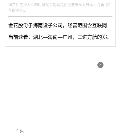
同学们在报大专的时候就会迟疑是否还要继续专升本，是再用2
年的美好...
金花股份于海南设子公司，经营范围含互联网直播服务
当前速看：湖北—海南—广州，三进方舱的郑文：解决问题是我的责任
x
广告