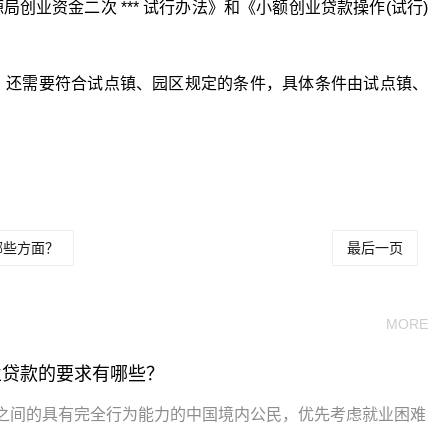
源局创业资金二次 *** 试行办法》和《小额创业贷款操作(试行)
，还需要符合试点镇、园区规定的条件，具体条件由试点镇、
款需要什么条件
小额创业贷款的要求
小额创业贷款怎么申请
哪些方面？
最后一页
MORE
业贷款的要求有哪些？
周岁之间的具有完全行为能力的中国境内公民，优先考虑就业困难