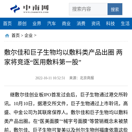
搜索
首页
原创
业界
汽车
商业
消费
资讯
科技
生活
>
首页
>
企业
敷尔佳和巨子生物均以敷料类产品出圈 两
家将竞逐“医用敷料第一股”
2022-10-11 10:52:51
来源：北京商报
继敷尔佳创业板IPO首发过会后，巨子生物通过港交所聆
讯。10月10日，据港交所文件，巨子生物通过上市聆讯，高
盛、中金公司为其联席保荐人。敷尔佳和巨子生物均以敷料
类产品出圈。在“医美面膜”“械字号面膜”等营销概念未被禁
前，敷尔佳、巨子生物可复美以及创尔生物创福康依靠这些