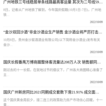
广州地铁三号线稳居单条线路最高客运量 其次为二号线593.7万人次
8日，记者从广州地铁了解到，今年国庆假期(10月1日-7日)，广州地
铁...
2022/10/09
“金沙双回沙酒”非金沙酒业生产销售 金沙酒业将严厉打击侵权仿冒行为
10月8日，贵州金沙窖酒酒业有限公司(以下简称金沙酒业)发布有关
金沙...
2022/10/09
国庆长假番禺万博商圈整体客流量达208万人次 销售额同比增29%
刚过去的十一长假，在就地过节的倡议下，广州各大商圈精心准备了
主...
2022/10/09
国庆广州新房同比2021同期成交套数下滑21.91% 成交面积跌20.8%
这个国庆黄金周前夕，接二连三的政策助力房产市场信心回暖，十一
黄...