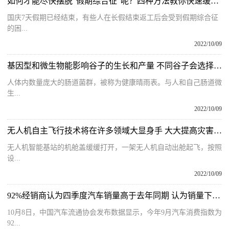
如何才能尽快摆脱“假期综合征”呢？四种方法教你快速缓解这些症状
国庆7天假期已经结束，有些人在长假结束返工后会受到假期综合征
的困...
2022/10/09
基因型和微生物能影响谷子的生长和产量 不同谷子会选择不同微生物作伴
人体内数量庞大的肠道菌群，被称为健康晴雨表。与人和自己肠道微
生...
2022/10/09
无人机自主飞行技术将在许多领域大显身手 大大提高灾害现场侦查效率
无人机智能基站的机舱盖缓缓打开，一架无人机自动出舱起飞，按照
设...
2022/10/09
92%经销商认为四季度汽车销量高于去年同期 认为销量下降经销商不到2%
10月8日，中国汽车流通协会发布数据显示，今年9月汽车消费指数为
92...