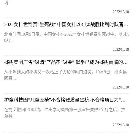
增...
2022/10/10
2022女排世锦赛“生死战” 中国女排以3比0战胜比利时队晋级八强
北京时间10月9日晚，中国女排在2022年女排世锦赛生死战中，以3比
0战...
2022/10/10
椰树集团广告“吸睛”产品不“吸金” 似乎已成为椰树面临的现实问题
从小喝到大的椰树又一次站上了舆论的风口浪尖。10月9日，椰树集
团直...
2022/10/10
护童科技因“儿童座椅”不合格登质量黑榜 不合格项目为“结构安全”
在提交撤回IPO申请、冲击学习桌椅第一股宣告失败3个月之后，护
童科...
2022/10/10