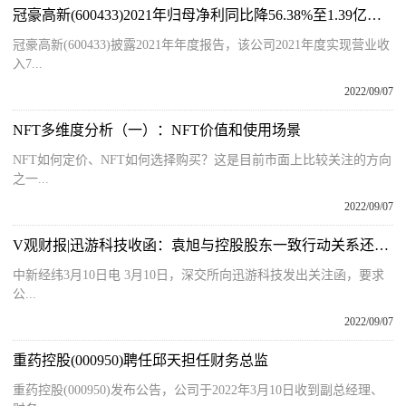
冠豪高新(600433)2021年归母净利同比降56.38%至1.39亿元 拟每10股派0.7元
冠豪高新(600433)披露2021年年度报告，该公司2021年度实现营业收
入7...
2022/09/07
​NFT多维度分析（一）：NFT价值和使用场景
NFT如何定价、NFT如何选择购买？这是目前市面上比较关注的方向
之一...
2022/09/07
V观财报|迅游科技收函：袁旭与控股股东一致行动关系还成立吗？
中新经纬3月10日电 3月10日，深交所向迅游科技发出关注函，要求
公...
2022/09/07
重药控股(000950)聘任邱天担任财务总监
重药控股(000950)发布公告，公司于2022年3月10日收到副总经理、