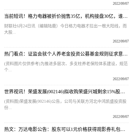
2022/09/07
当前短讯！格力电器被折价抛售35亿，机构接盘30亿，谁在狂卖？
财联社6月24日讯（编辑陆鹿）今日格力电器才拉出一根大阳线，而
大股...
2022/09/07
热门看点：证监会就个人养老金投资公募基金规则征求意见 资本市场将迎新型长期投资者
(资料图片仅供参考)为推进多层次、多支柱养老保险体系建设，规范
个...
2022/09/07
世界视讯！荣盛发展(002146)拟收购荣盛兴城剩余15%股权 其为产业新城业务投资和运营平台
(资料图)荣盛发展(002146)公告，公司与关联方河北中鸿凯盛投资股
份...
2022/09/07
热文：万达电影公告：股东可以1元价格获得观影券礼包一份