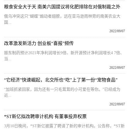
粮食安全大于天 南美六国提议将化肥排除在对俄制裁之外
俄乌冲突这只“蝴蝶”煽动者翅膀，远在亚马逊雨林旁的南美农业大
国...
2022/09/07
改革激发新活力 创业板“喜报”频传
振东制药预计2021年净利润增长9倍、新开源预计净利润增长4 7倍、
当...
2022/09/07
“它经济”快速崛起，北交所也“吃”上了第一份“宠物食品”
“加班抓紧回家，因为还有一只毛茸茸的小可爱在等你。”已经成为
近...
2022/09/07
*ST新亿拟改聘审计机构 有董事投弃权票
3月10日晚间，*ST新亿披露了聘请了新的审计机构。公告称，*ST新