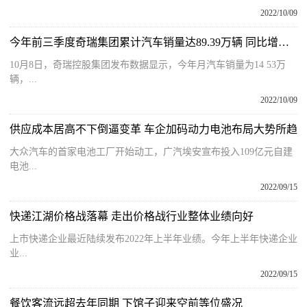
2022/10/09
今年前三季度奇瑞集团累计汽车销量达89.39万辆 同比增长37.3%
10月8日，奇瑞控股集团发布数据显示，今年月汽车销量为14 53万
辆，...
2022/10/09
供应成本居高不下倒逼变革 车企加码动力电池布局大势所趋
大众汽车的首家电池工厂开始动工，广汽埃安宣布投入109亿元自建
电池...
2022/09/15
快递江湖价格战落幕 走出价格战行业整体业绩向好
上市快递企业最近陆续发布2022年上半年业绩。今年上半年快递企业
业...
2022/09/15
餐饮客流远超去年同期 下馆子迎来空前等位盛况