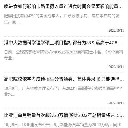
晚进食如何影响卡路里摄入量？进食时间会显著影响能量消耗和食欲
肥胖困扰着约42%的美国成年人，并导致糖尿病、癌症等疾病的发
生。虽...
2022/10/11
港中大数据科学理学硕士项目指标得分为88.9 远高于47.8的全球平均分
日前，全球高等教育研究机构QS发布2023商科硕士排名，分5个商科
专业...
2022/10/11
高职院校依学考成绩招生分普通类、艺体类录取 只能选择其中一类填报
10月9日，广东省教育厅公布了广东2023年高职院校依据普通高中学
业水...
2022/10/11
比亚迪单月销量首次超过20万辆 预计2022年总销量将达150万辆
10月9日，比亚迪发布公告，9月新能源汽车销量为20 13万辆，同比