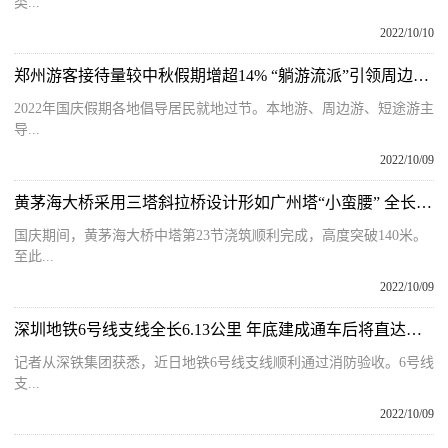
类...
2022/10/10
郑州游客接待量较中秋假期增超14% “躺游流派”引领周边游消费趋势
2022年国庆假期各地倡导居民就地过节。本地游、周边游、短途游主
导...
2022/10/09
黄茅海大桥采用三塔斜拉桥设计形如广州塔“小蛮腰” 全长约为31公里
国庆期间，黄茅海大桥中塔第23节浇筑顺利完成，高度突破140米。
至此...
2022/10/09
深圳地铁6号线支线全长6.13公里 年底建成通车后将直达深莞边界
记者从深铁集团获悉，近日地铁6号线支线顺利通过消防验收。6号线
支...
2022/10/09