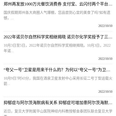
郑州再发放1000万元餐饮消费券 支付宝、云闪付两个平台同时发放
国庆假期郑州各大商圈人气爆棚，您品尝到心宜的美食了吗?如有遗
憾，...
2022/10/10
2022年诺贝尔自然科学奖相继揭晓 诺贝尔化学奖授予了三位科学家
10月3日至5日，2022年诺贝尔自然科学奖相继揭晓。10月3日，2022
年诺...
2022/10/10
“夸父一号”卫星是用来干什么的？为何以“夸父一号”为卫星命名？
10月9日7时43分，我国在酒泉卫星发射中心采用长征二号丁型运载火
箭...
2022/10/10
抑郁症与阿尔茨海默病有关系 抑郁症可增加患阿尔茨海默病的风险
近日，复旦大学附属华山医院神经内科教授郁金泰团队联合复旦大学